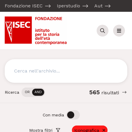
Fondazione ISEC
Iperstudio
Aut
Cerca
Menu
Cerca
565
Ricerca
OR
AND
risultati
OFF
ON
Con media
Mostra filtri
Iconografica