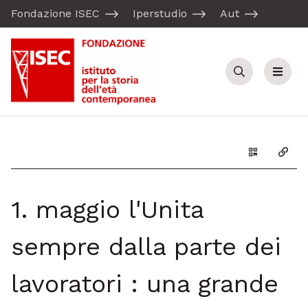
Fondazione ISEC
Iperstudio
Aut
Cerca
Menu
Genera il Q
Copia
1. maggio l'Unita
sempre dalla parte dei
lavoratori : una grande