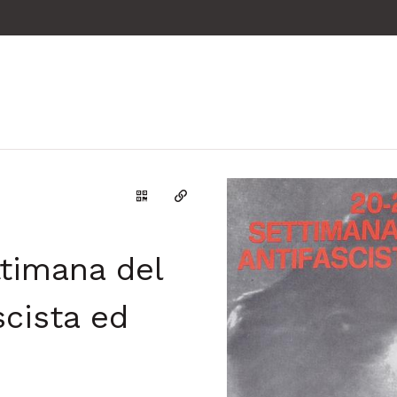
Genera il QR Code della scheda
Copia il permalink
ttimana del
scista ed